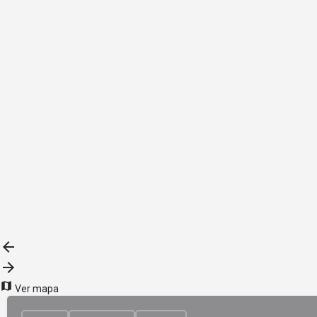
{{label}}
{{locationDetails}}
Volver a Filtros
Subrubros
{{ term.name }}
Load More
Ver mapa