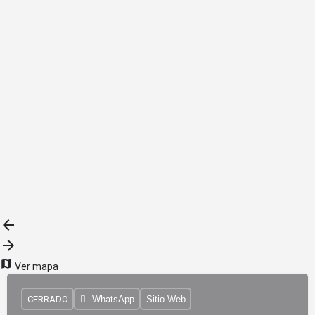
{{label}}
{{locationDetails}}
Volver a Filtros
Subrubros
{{ term.name }}
Load More
Ver mapa
CERRADO
WhatsApp
Sitio Web