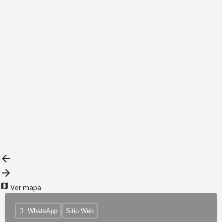
{{label}}
{{locationDetails}}
Volver a Filtros
Subrubros
{{ term.name }}
Load More
Ver mapa
WhatsApp
Sitio Web